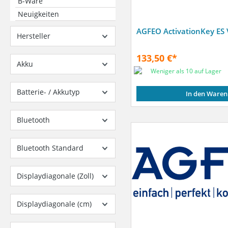
B-Ware
Neuigkeiten
AGFEO ActivationKey ES
Hersteller
133,50 €*
Akku
Weniger als 10 auf Lager
Batterie- / Akkutyp
In den Waren
Bluetooth
Bluetooth Standard
Displaydiagonale (Zoll)
Displaydiagonale (cm)