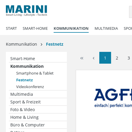
springen
Zur Hauptnavigation springen
START
SMART-HOME
KOMMUNIKATION
MULTIMEDIA
SPOR
Kommunikation
Festnetz
1
2
3
Smart-Home
Kommunikation
Smartphone & Tablet
Festnetz
Videokonferenz
Multimedia
Sport & Freizeit
Foto & Video
Home & Living
Büro & Computer