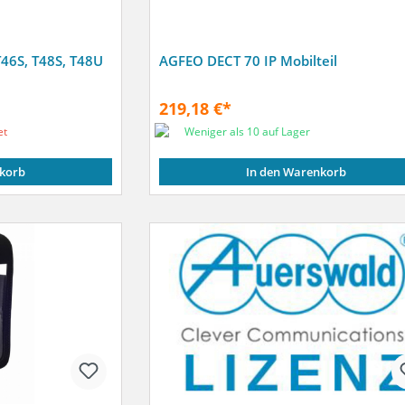
T46S, T48S, T48U
AGFEO DECT 70 IP Mobilteil
219,18 €*
et
Weniger als 10 auf Lager
korb
In den Warenkorb