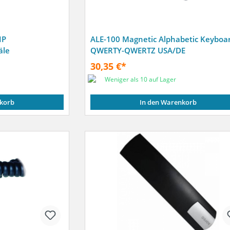
IP
ALE-100 Magnetic Alphabetic Keyboa
äle
QWERTY-QWERTZ USA/DE
30,35 €*
Weniger als 10 auf Lager
korb
In den Warenkorb