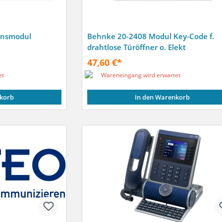
onsmodul
Behnke 20-2408 Modul Key-Code f.
drahtlose Türöffner o. Elekt
47,60 €*
et
Wareneingang wird erwartet
korb
In den Warenkorb