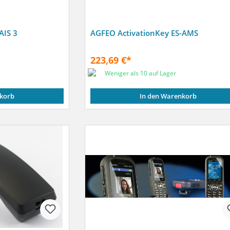
AIS 3
AGFEO ActivationKey ES-AMS
223,69 €*
Weniger als 10 auf Lager
korb
In den Warenkorb