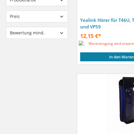
Preis
Yealink Hörer für T46U, 
und VP59
Bewertung mind.
12,15 €*
Wareneingang wird erwart
In den Waren