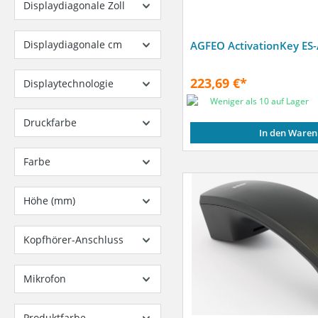
Displaydiagonale Zoll
Displaydiagonale cm
AGFEO ActivationKey ES-
223,69 €*
Displaytechnologie
Weniger als 10 auf Lager
Druckfarbe
In den Waren
Farbe
Höhe (mm)
Kopfhörer-Anschluss
Mikrofon
Produktfarbe