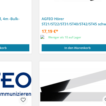
l, 4m -Bulk-
AGFEO Hörer
ST21/ST22/ST31/ST40/ST42/ST45 schw
17,19 €*
Weniger als 10 auf Lager
korb
In den Warenkorb