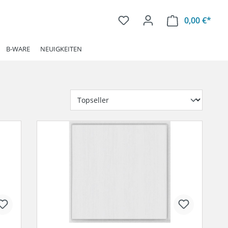
0,00 €*
Ware
B-WARE
NEUIGKEITEN