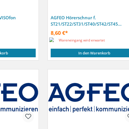
 VISOfon
AGFEO Hörerschnur f.
ST21/ST22/ST31/ST40/ST42/ST45
(schwarz)
8,60 €*
Wareneingang wird erwartet
korb
In den Warenkorb