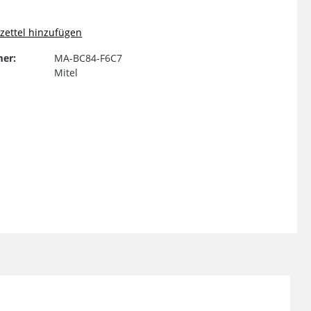
ettel hinzufügen
er:
MA-BC84-F6C7
Mitel