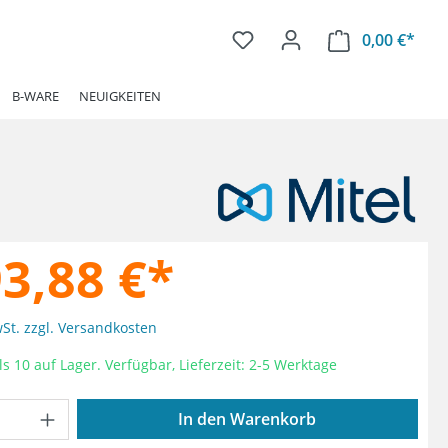
0,00 €*
Ware
B-WARE
NEUIGKEITEN
93,88 €*
wSt. zzgl. Versandkosten
s 10 auf Lager. Verfügbar, Lieferzeit: 2-5 Werktage
Anzahl: Gib den gewünschten Wert ein od
In den Warenkorb