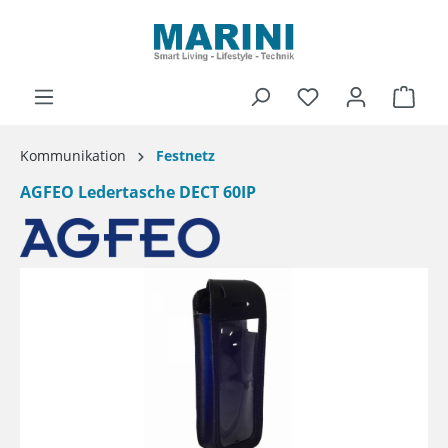
alt springen
Ware
Kommunikation
Festnetz
AGFEO Ledertasche DECT 60IP
Bildergalerie überspringen