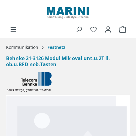
alt springen
Ware
Kommunikation
Festnetz
Behnke 21-3126 Modul Mik oval unt.u.2T li.
ob.u.BFD neb.Tasten
Bildergalerie überspringen