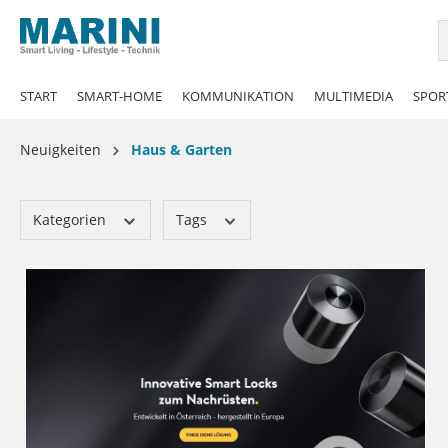
springen
Zur Hauptnavigation springen
START
SMART-HOME
KOMMUNIKATION
MULTIMEDIA
SPORT
Neuigkeiten
Haus & Garten
Kategorien
Tags