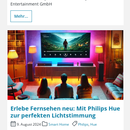
Entertainment GmbH
Mehr...
Erlebe Fernsehen neu: Mit Philips Hue
zur perfekten Lichtstimmung
9. August 2024
Smart Home
Philips
,
Hue