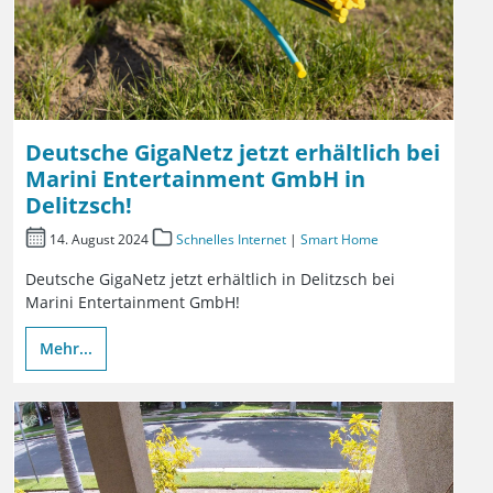
Deutsche GigaNetz jetzt erhältlich bei
Marini Entertainment GmbH in
Delitzsch!
14. August 2024
Schnelles Internet
|
Smart Home
Deutsche GigaNetz jetzt erhältlich in Delitzsch bei
Marini Entertainment GmbH!
Mehr...