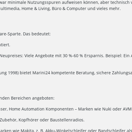
zwar minimale Nutzungsspuren aufweisen können, aber technisch vol
ltimedia, Home & Living, Büro & Computer und vieles mehr.
Ware-Sparte. Das bedeutet:
tiert.
eupreises: Viele Angebote mit 30 %-60 % Ersparnis. Beispiel: Ein
dung 1998) bietet Marini24 kompetente Beratung, sichere Zahlungs
enden Bereichen angeboten:
sser, Home Automation Komponenten – Marken wie Nuki oder AVM. B
-Zubehör, Kopfhörer oder Baustellenradios.
rken wie Makita, z. B. Akku-Winkelschleifer oder Bandschleifer al