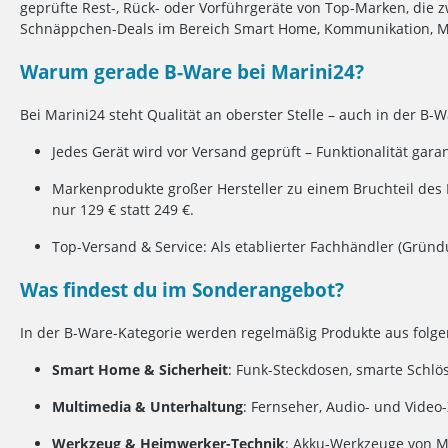
geprüfte Rest-, Rück- oder Vorführgeräte von Top-Marken, die 
Schnäppchen-Deals im Bereich Smart Home, Kommunikation, Mu
Warum gerade B-Ware bei Marini24?
Bei Marini24 steht Qualität an oberster Stelle – auch in der B-
Jedes Gerät wird vor Versand geprüft – Funktionalität garan
Markenprodukte großer Hersteller zu einem Bruchteil des N
nur 129 € statt 249 €.
Top-Versand & Service: Als etablierter Fachhändler (Grün
Was findest du im Sonderangebot?
In der B-Ware-Kategorie werden regelmäßig Produkte aus folg
Smart Home & Sicherheit
: Funk-Steckdosen, smarte Schlö
Multimedia & Unterhaltung
: Fernseher, Audio- und Video
Werkzeug & Heimwerker-Technik
: Akku-Werkzeuge von Ma