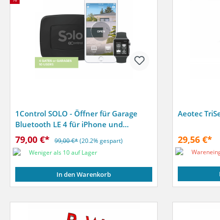
1Control SOLO - Öffner für Garage
Aeotec TriS
Bluetooth LE 4 für iPhone und
Android Smartphone B-Ware
79,00 €*
29,56 €*
99,00 €*
(20.2% gespart)
Wareneing
Weniger als 10 auf Lager
In den Warenkorb