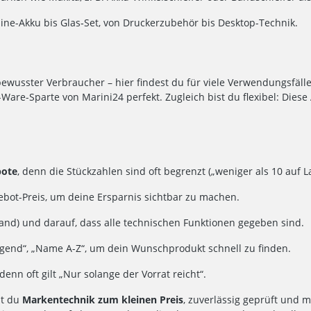
hine-Akku bis Glas‐Set, von Druckerzubehör bis Desktop-Technik.
ewusster Verbraucher – hier findest du für viele Verwendungsfäl
Ware-Sparte von Marini24 perfekt. Zugleich bist du flexibel: Diese
bote
, denn die Stückzahlen sind oft begrenzt („weniger als 10 auf La
ebot-Preis, um deine Ersparnis sichtbar zu machen.
tand) und darauf, dass alle technischen Funktionen gegeben sind.
steigend“, „Name A-Z“, um dein Wunschprodukt schnell zu finden.
enn oft gilt „Nur solange der Vorrat reicht“.
st du
Markentechnik zum kleinen Preis
, zuverlässig geprüft und m