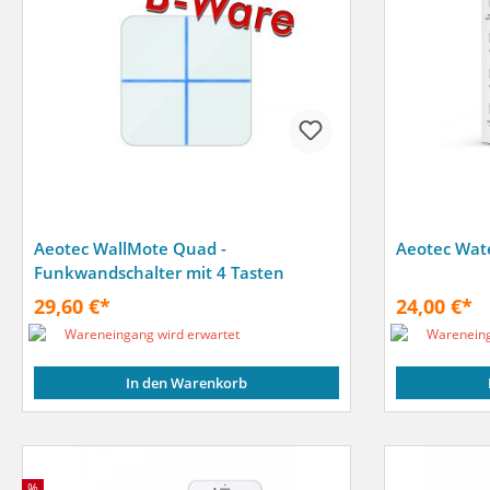
Aeotec WallMote Quad -
Aeotec Wate
Funkwandschalter mit 4 Tasten
29,60 €*
24,00 €*
Wareneingang wird erwartet
Wareneing
In den Warenkorb
%