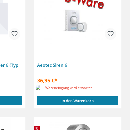
er 6 (Typ
Aeotec Siren 6
36,95 €*
Wareneingang wird erwartet
In den Warenkorb
%