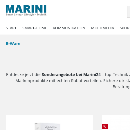
springen
Zur Hauptnavigation springen
START
SMART-HOME
KOMMUNIKATION
MULTIMEDIA
SPORT
B-Ware
Entdecke jetzt die
Sonderangebote bei Marini24
– top-Technik 
Markenprodukte mit echten Rabattvorteilen. Sichere dir s
Beratung
%