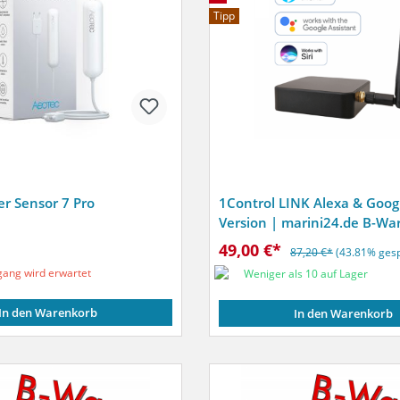
Tipp
r Sensor 7 Pro
1Control LINK Alexa & Goo
Version | marini24.de B-Wa
49,00 €*
87,20 €*
(43.81% gesp
ang wird erwartet
Weniger als 10 auf Lager
In den Warenkorb
In den Warenkorb