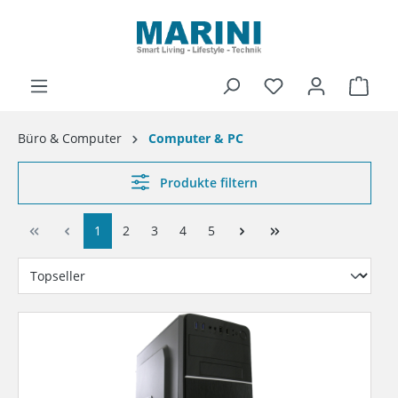
alt springen
Ware
Büro & Computer
Computer & PC
Produkte filtern
1
2
3
4
5