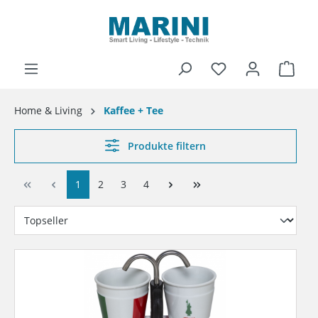
alt springen
Ware
Home & Living
Kaffee + Tee
Produkte filtern
1
2
3
4