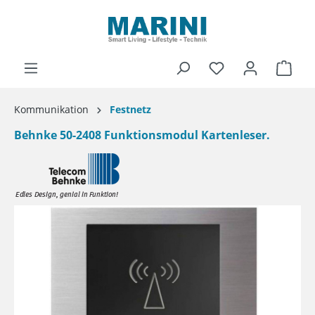
alt springen
Ware
Kommunikation
Festnetz
Behnke 50-2408 Funktionsmodul Kartenleser.
Bildergalerie überspringen