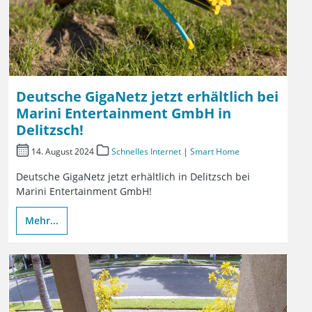
Deutsche GigaNetz jetzt erhältlich bei
Marini Entertainment GmbH in
Delitzsch!
14. August 2024
Schnelles Internet
|
Smart Home
Deutsche GigaNetz jetzt erhältlich in Delitzsch bei
Marini Entertainment GmbH!
Mehr...