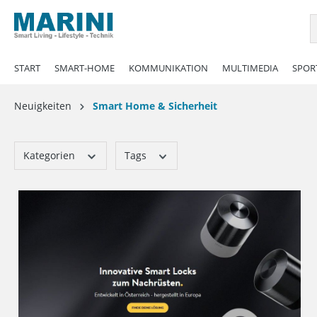
springen
Zur Hauptnavigation springen
START
SMART-HOME
KOMMUNIKATION
MULTIMEDIA
SPORT
Neuigkeiten
Smart Home & Sicherheit
Kategorien
Tags