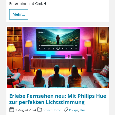
Entertainment GmbH
Mehr...
Erlebe Fernsehen neu: Mit Philips Hue
zur perfekten Lichtstimmung
9. August 2024
Smart Home
Philips
,
Hue