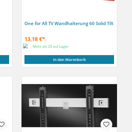
One for All TV Wandhalterung 60 Solid Tilt
13,18 €*
Mehr als 20 auf Lager
In den Warenkorb