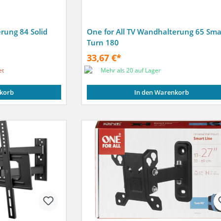
rung 84 Solid
One for All TV Wandhalterung 65 Sma
Turn 180
33,67 €*
et
Mehr als 20 auf Lager
korb
In den Warenkorb