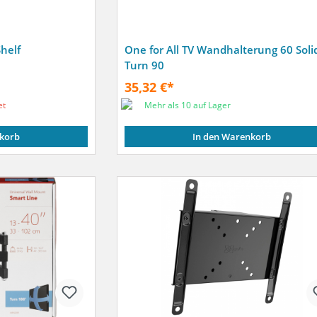
helf
One for All TV Wandhalterung 60 Soli
Turn 90
35,32 €*
et
Mehr als 10 auf Lager
korb
In den Warenkorb