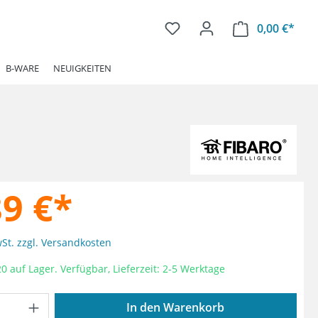
0,00 €*
Ware
B-WARE
NEUIGKEITEN
89 €*
wSt. zzgl. Versandkosten
0 auf Lager. Verfügbar, Lieferzeit: 2-5 Werktage
Anzahl: Gib den gewünschten Wert ein od
In den Warenkorb