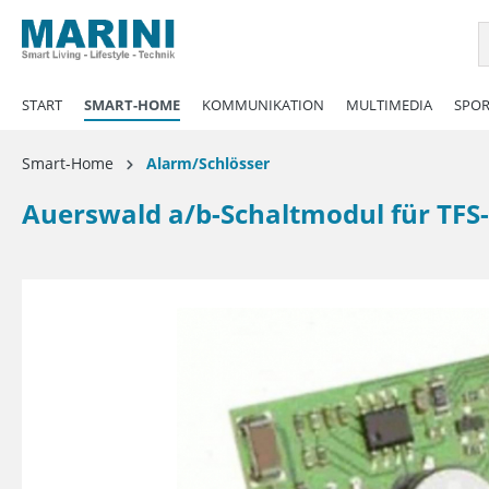
springen
Zur Hauptnavigation springen
START
SMART-HOME
KOMMUNIKATION
MULTIMEDIA
SPOR
Smart-Home
Alarm/Schlösser
Auerswald a/b-Schaltmodul für TFS
Bildergalerie überspringen