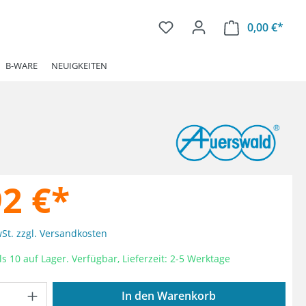
0,00 €*
Ware
B-WARE
NEUIGKEITEN
92 €*
wSt. zzgl. Versandkosten
s 10 auf Lager. Verfügbar, Lieferzeit: 2-5 Werktage
Anzahl: Gib den gewünschten Wert ein od
In den Warenkorb