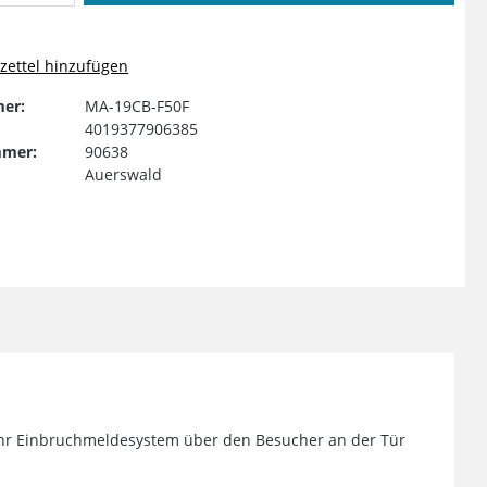
ettel hinzufügen
er:
MA-19CB-F50F
4019377906385
mmer:
90638
Auerswald
r Ihr Einbruchmeldesystem über den Besucher an der Tür