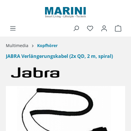
alt springen
Ware
Multimedia
Kopfhörer
JABRA Verlängerungskabel (2x QD, 2 m, spiral)
Bildergalerie überspringen