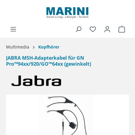
alt springen
Ware
Multimedia
Kopfhörer
JABRA MSH-Adapterkabel für GN
Pro™94xx/920/GO™64xx (gewinkelt)
Bildergalerie überspringen