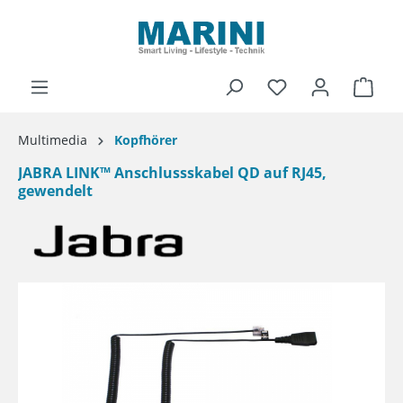
alt springen
Ware
Multimedia
Kopfhörer
JABRA LINK™ Anschlussskabel QD auf RJ45,
gewendelt
Bildergalerie überspringen