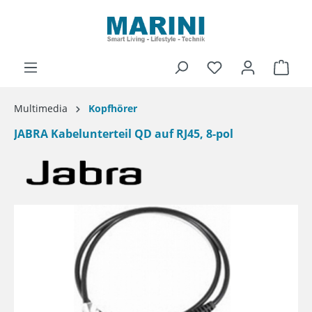
alt springen
Ware
Multimedia
Kopfhörer
JABRA Kabelunterteil QD auf RJ45, 8-pol
Bildergalerie überspringen