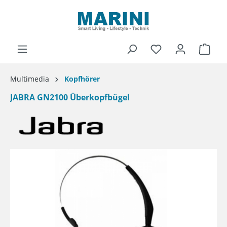
alt springen
Ware
Multimedia
Kopfhörer
JABRA GN2100 Überkopfbügel
Bildergalerie überspringen