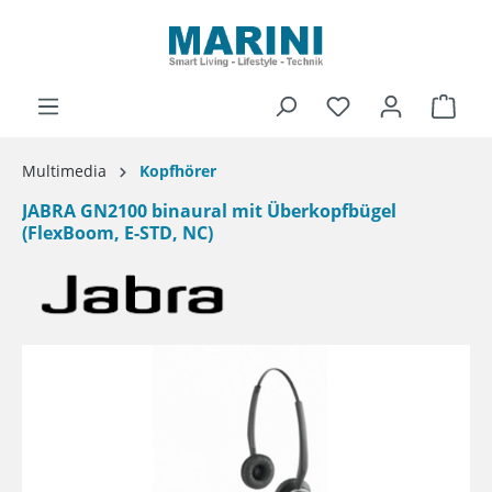
alt springen
Ware
Multimedia
Kopfhörer
JABRA GN2100 binaural mit Überkopfbügel
(FlexBoom, E-STD, NC)
Bildergalerie überspringen