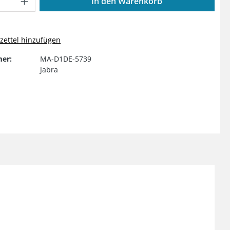
In den Warenkorb
ettel hinzufügen
er:
MA-D1DE-5739
Jabra