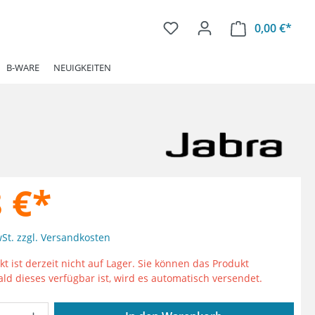
0,00 €*
Ware
B-WARE
NEUIGKEITEN
 €*
wSt. zzgl. Versandkosten
t ist derzeit nicht auf Lager. Sie können das Produkt
ald dieses verfügbar ist, wird es automatisch versendet.
Anzahl: Gib den gewünschten Wert ein od