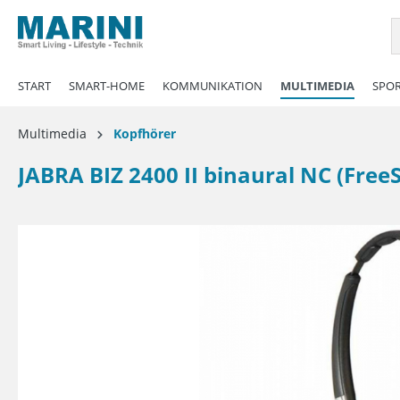
springen
Zur Hauptnavigation springen
START
SMART-HOME
KOMMUNIKATION
MULTIMEDIA
SPOR
Multimedia
Kopfhörer
JABRA BIZ 2400 II binaural NC (Free
Bildergalerie überspringen