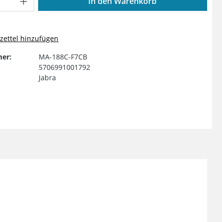
In den Warenkorb
ettel hinzufügen
er:
MA-188C-F7CB
5706991001792
Jabra