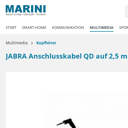
springen
Zur Hauptnavigation springen
START
SMART-HOME
KOMMUNIKATION
MULTIMEDIA
SPOR
Multimedia
Kopfhörer
JABRA Anschlusskabel QD auf 2,5 m
Bildergalerie überspringen