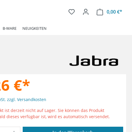
0,00 €*
Ware
B-WARE
NEUIGKEITEN
26 €*
wSt. zzgl. Versandkosten
t ist derzeit nicht auf Lager. Sie können das Produkt
ald dieses verfügbar ist, wird es automatisch versendet.
Anzahl: Gib den gewünschten Wert ein od