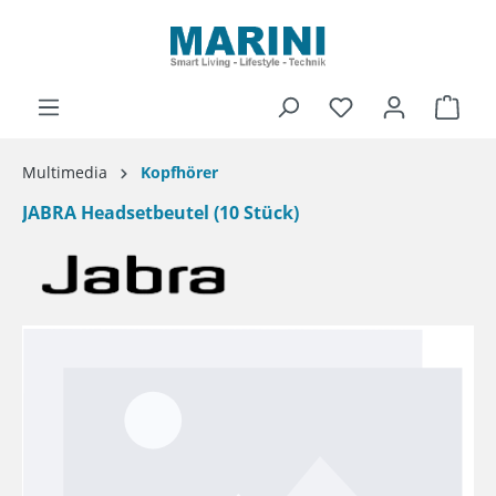
alt springen
Ware
Multimedia
Kopfhörer
JABRA Headsetbeutel (10 Stück)
Bildergalerie überspringen