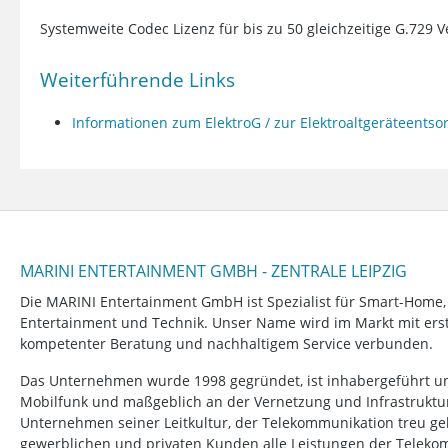
Systemweite Codec Lizenz für bis zu 50 gleichzeitige G.729
Weiterführende Links
Informationen zum ElektroG / zur Elektroaltgeräteents
MARINI ENTERTAINMENT GMBH - ZENTRALE LEIPZIG
Die MARINI Entertainment GmbH ist Spezialist für Smart-Home
Entertainment und Technik. Unser Name wird im Markt mit erstk
kompetenter Beratung und nachhaltigem Service verbunden.
Das Unternehmen wurde 1998 gegründet, ist inhabergeführt un
Mobilfunk und maßgeblich an der Vernetzung und Infrastruktur b
Unternehmen seiner Leitkultur, der Telekommunikation treu ge
gewerblichen und privaten Kunden alle Leistungen der Telek