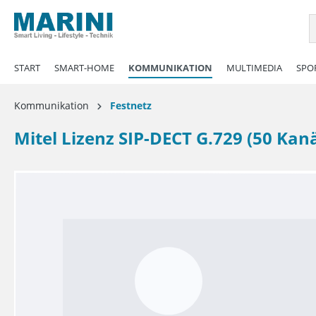
springen
Zur Hauptnavigation springen
START
SMART-HOME
KOMMUNIKATION
MULTIMEDIA
SPOR
Kommunikation
Festnetz
Mitel Lizenz SIP-DECT G.729 (50 Kanä
Bildergalerie überspringen