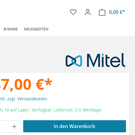
0,00 €*
Ware
B-WARE
NEUIGKEITEN
47,00 €*
wSt. zzgl. Versandkosten
s 10 auf Lager. Verfügbar, Lieferzeit: 2-5 Werktage
Anzahl: Gib den gewünschten Wert ein od
In den Warenkorb