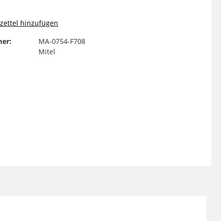
ettel hinzufügen
er:
MA-0754-F708
Mitel