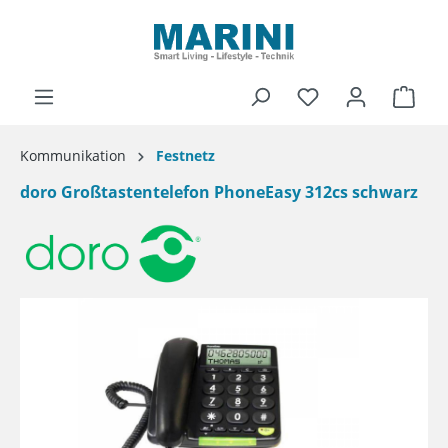
alt springen
Ware
Kommunikation
Festnetz
doro Großtastentelefon PhoneEasy 312cs schwarz
Bildergalerie überspringen