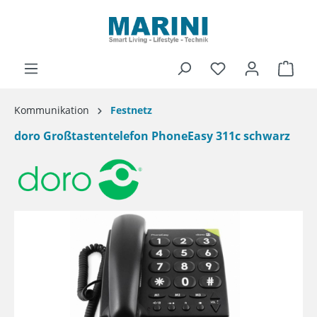
alt springen
Ware
Kommunikation
Festnetz
doro Großtastentelefon PhoneEasy 311c schwarz
Bildergalerie überspringen