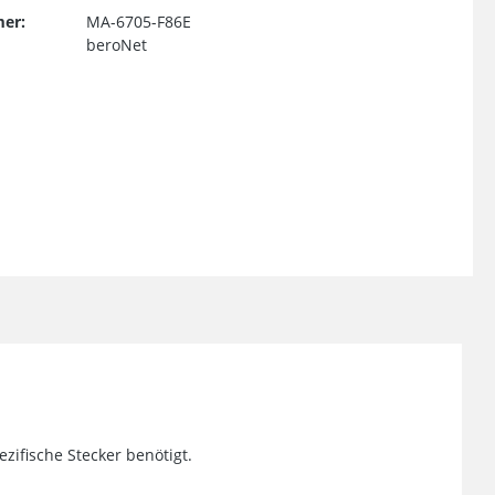
er:
MA-6705-F86E
beroNet
zifische Stecker benötigt.