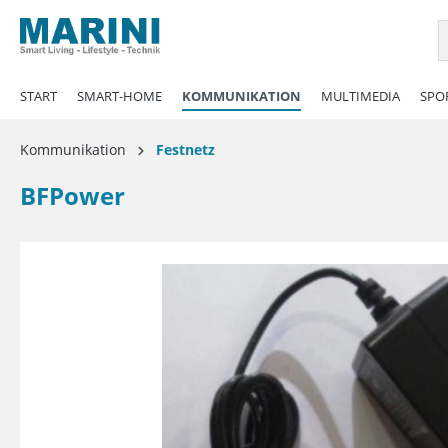
springen
Zur Hauptnavigation springen
START
SMART-HOME
KOMMUNIKATION
MULTIMEDIA
SPOR
Kommunikation
Festnetz
BFPower
Bildergalerie überspringen