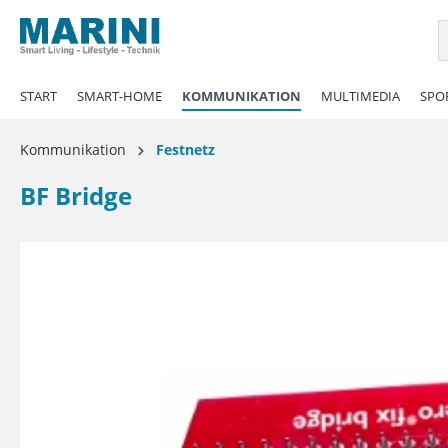
springen
Zur Hauptnavigation springen
START
SMART-HOME
KOMMUNIKATION
MULTIMEDIA
SPOR
Kommunikation
Festnetz
BF Bridge
Bildergalerie überspringen