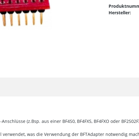
Produktnumm
Hersteller:
N-Anschlüsse (z.Bsp. aus einer BF4S0, BF4FXS, BF4FXO oder BF2S02FX
l verwendet, was die Verwendung der BFTAdapter notwendig mach