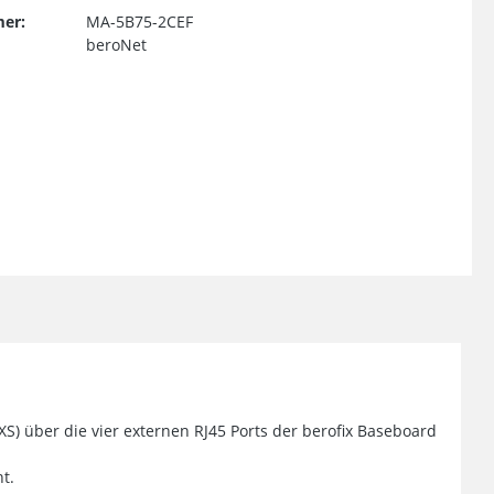
er:
MA-5B75-2CEF
beroNet
S) über die vier externen RJ45 Ports der berofix Baseboard
t.