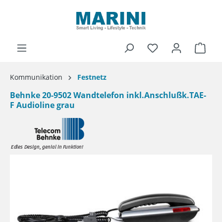
alt springen
Ware
Kommunikation
Festnetz
Behnke 20-9502 Wandtelefon inkl.Anschlußk.TAE-
F Audioline grau
Bildergalerie überspringen