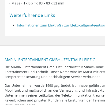
- Maße -H x B x T-: 83 x 83 x 32 mm
Weiterführende Links
Informationen zum ElektroG / zur Elektroaltgeräteents
MARINI ENTERTAINMENT GMBH - ZENTRALE LEIPZIG
Die MARINI Entertainment GmbH ist Spezialist für Smart-Home
Entertainment und Technik. Unser Name wird im Markt mit erstk
kompetenter Beratung und nachhaltigem Service verbunden.
Das Unternehmen wurde 1998 gegründet, ist inhabergeführt un
Mobilfunk und maßgeblich an der Vernetzung und Infrastruktur b
Unternehmen seiner Leitkultur, der Telekommunikation treu ge
gewerblichen und privaten Kunden alle Leistungen der Telek