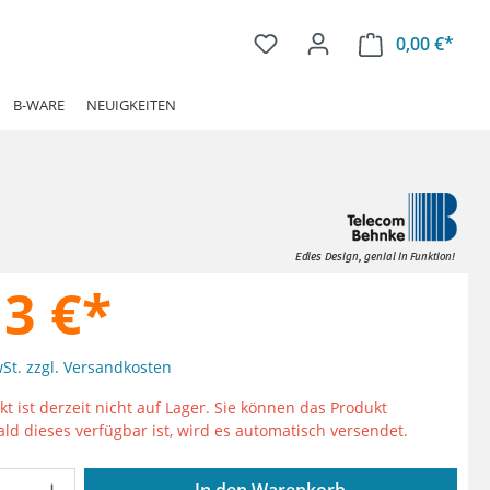
0,00 €*
Ware
B-WARE
NEUIGKEITEN
13 €*
wSt. zzgl. Versandkosten
t ist derzeit nicht auf Lager. Sie können das Produkt
ald dieses verfügbar ist, wird es automatisch versendet.
Anzahl: Gib den gewünschten Wert ein od
In den Warenkorb