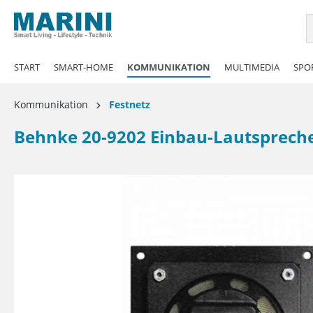
springen
Zur Hauptnavigation springen
START
SMART-HOME
KOMMUNIKATION
MULTIMEDIA
SPOR
Kommunikation
Festnetz
Behnke 20-9202 Einbau-Lautspreche
Bildergalerie überspringen