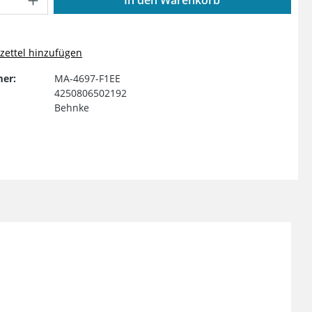
ettel hinzufügen
er:
MA-4697-F1EE
4250806502192
Behnke