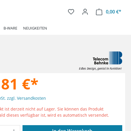
0,00 €*
Ware
B-WARE
NEUIGKEITEN
,81 €*
wSt. zzgl. Versandkosten
t ist derzeit nicht auf Lager. Sie können das Produkt
ald dieses verfügbar ist, wird es automatisch versendet.
Anzahl: Gib den gewünschten Wert ein od
In den Warenkorb