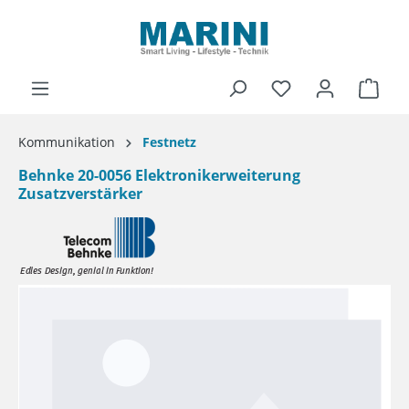
alt springen
Ware
Kommunikation
Festnetz
Behnke 20-0056 Elektronikerweiterung
Zusatzverstärker
Bildergalerie überspringen