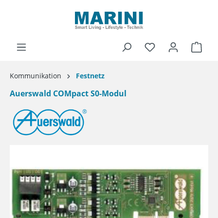
alt springen
Ware
Kommunikation
Festnetz
Auerswald COMpact S0-Modul
Bildergalerie überspringen