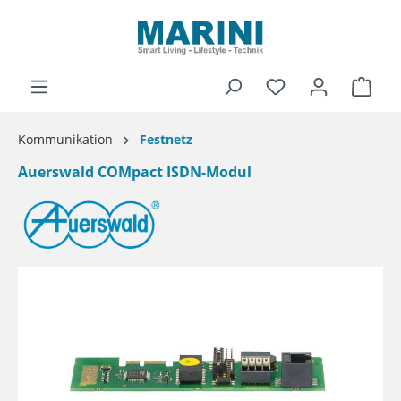
alt springen
Ware
Kommunikation
Festnetz
Auerswald COMpact ISDN-Modul
Bildergalerie überspringen