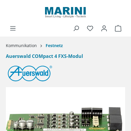
alt springen
Ware
Kommunikation
Festnetz
Auerswald COMpact 4 FXS-Modul
Bildergalerie überspringen