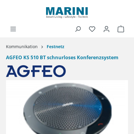
alt springen
Ware
Kommunikation
Festnetz
AGFEO KS 510 BT schnurloses Konferenzsystem
Bildergalerie überspringen