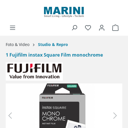
alt springen
Ware
Foto & Video
Studio & Repro
1 Fujifilm instax Square Film monochrome
Bildergalerie überspringen