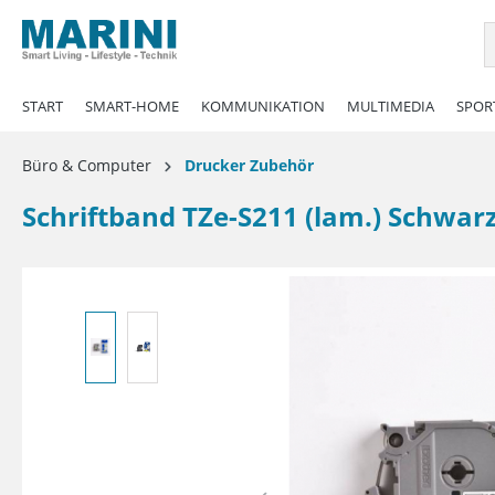
springen
Zur Hauptnavigation springen
START
SMART-HOME
KOMMUNIKATION
MULTIMEDIA
SPORT
Büro & Computer
Drucker Zubehör
Schriftband TZe-S211 (lam.) Schwa
Bildergalerie überspringen