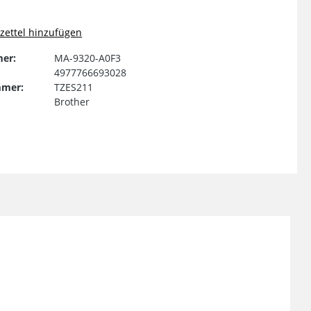
ettel hinzufügen
er:
MA-9320-A0F3
4977766693028
mmer:
TZES211
Brother