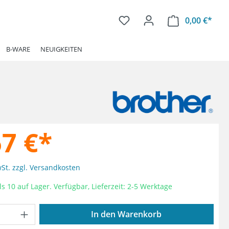
0,00 €*
Ware
B-WARE
NEUIGKEITEN
67 €*
wSt. zzgl. Versandkosten
s 10 auf Lager. Verfügbar, Lieferzeit: 2-5 Werktage
Anzahl: Gib den gewünschten Wert ein od
In den Warenkorb