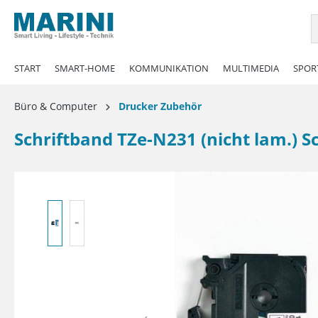
springen
Zur Hauptnavigation springen
START
SMART-HOME
KOMMUNIKATION
MULTIMEDIA
SPORT
Büro & Computer
Drucker Zubehör
Schriftband TZe-N231 (nicht lam.)
Bildergalerie überspringen