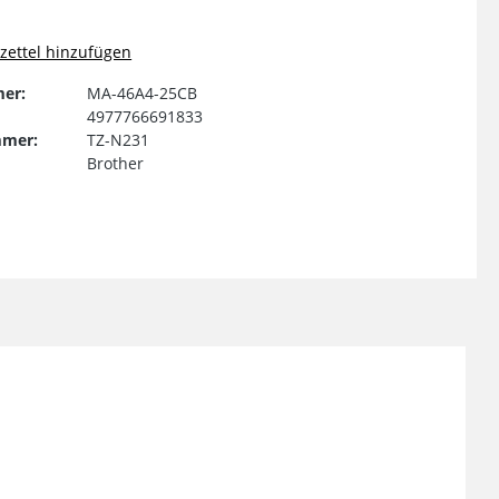
ettel hinzufügen
er:
MA-46A4-25CB
4977766691833
mmer:
TZ-N231
Brother