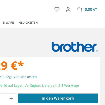
0,00 €*
Ware
B-WARE
NEUIGKEITEN
29 €*
wSt. zzgl. Versandkosten
s 10 auf Lager. Verfügbar, Lieferzeit: 2-5 Werktage
Anzahl: Gib den gewünschten Wert ein od
In den Warenkorb