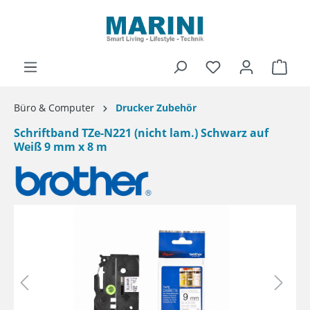
alt springen
Ware
Büro & Computer
Drucker Zubehör
Schriftband TZe-N221 (nicht lam.) Schwarz auf
Weiß 9 mm x 8 m
Bildergalerie überspringen