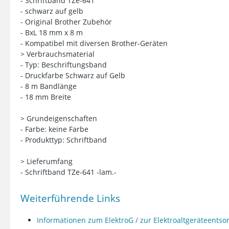
- Schriftband TZe-641
- schwarz auf gelb
- Original Brother Zubehör
- BxL 18 mm x 8 m
- Kompatibel mit diversen Brother-Geräten
> Verbrauchsmaterial
- Typ: Beschriftungsband
- Druckfarbe Schwarz auf Gelb
- 8 m Bandlänge
- 18 mm Breite
> Grundeigenschaften
- Farbe: keine Farbe
- Produkttyp: Schriftband
> Lieferumfang
- Schriftband TZe-641 -lam.-
Weiterführende Links
Informationen zum ElektroG / zur Elektroaltgeräteents