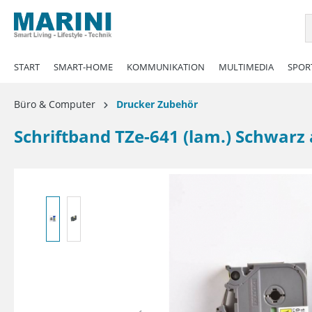
springen
Zur Hauptnavigation springen
START
SMART-HOME
KOMMUNIKATION
MULTIMEDIA
SPORT
Büro & Computer
Drucker Zubehör
Schriftband TZe-641 (lam.) Schwar
Bildergalerie überspringen