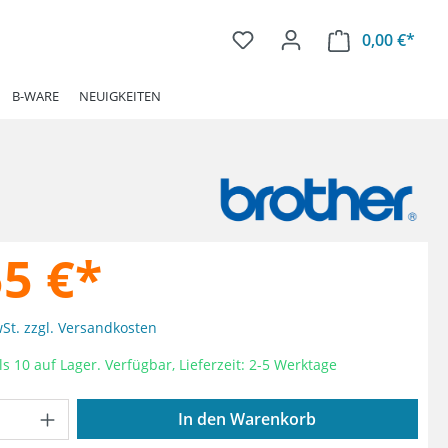
0,00 €*
Ware
B-WARE
NEUIGKEITEN
55 €*
wSt. zzgl. Versandkosten
s 10 auf Lager. Verfügbar, Lieferzeit: 2-5 Werktage
Anzahl: Gib den gewünschten Wert ein od
In den Warenkorb