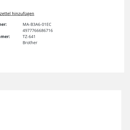
ettel hinzufügen
er:
MA-B3A6-01EC
4977766686716
mmer:
TZ-641
Brother