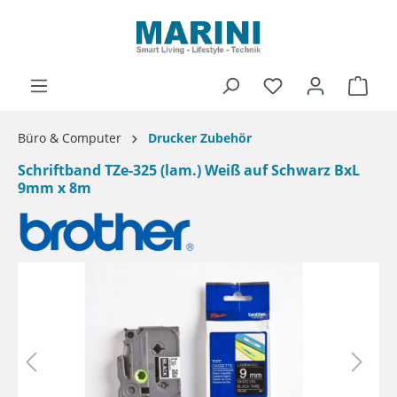
alt springen
Ware
Büro & Computer
Drucker Zubehör
Schriftband TZe-325 (lam.) Weiß auf Schwarz BxL
9mm x 8m
Bildergalerie überspringen