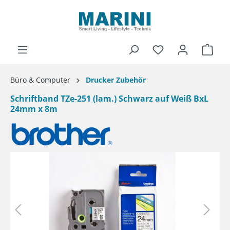
alt springen
Ware
Büro & Computer
Drucker Zubehör
Schriftband TZe-251 (lam.) Schwarz auf Weiß BxL
24mm x 8m
Bildergalerie überspringen