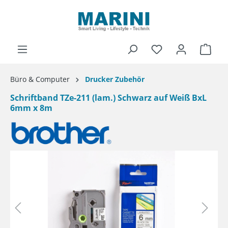
alt springen
Ware
Büro & Computer
Drucker Zubehör
Schriftband TZe-211 (lam.) Schwarz auf Weiß BxL
6mm x 8m
Bildergalerie überspringen