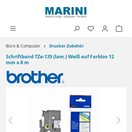
alt springen
Ware
Büro & Computer
Drucker Zubehör
Schriftband TZe-135 (lam.) Weiß auf Farblos 12
mm x 8 m
Bildergalerie überspringen