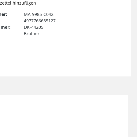
ettel hinzufügen
er:
MA-9985-C042
4977766635127
mmer:
DK-44205
Brother