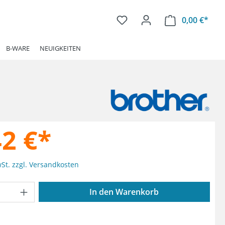
0,00 €*
Ware
B-WARE
NEUIGKEITEN
42 €*
wSt. zzgl. Versandkosten
Anzahl: Gib den gewünschten Wert ein od
In den Warenkorb