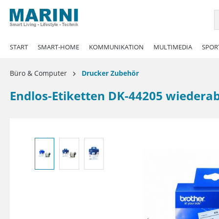
springen
Zur Hauptnavigation springen
START
SMART-HOME
KOMMUNIKATION
MULTIMEDIA
SPORT
Büro & Computer
Drucker Zubehör
Endlos-Etiketten DK-44205 wiedera
Bildergalerie überspringen