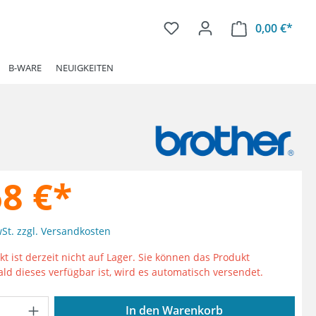
0,00 €*
Ware
B-WARE
NEUIGKEITEN
68 €*
wSt. zzgl. Versandkosten
t ist derzeit nicht auf Lager. Sie können das Produkt
ald dieses verfügbar ist, wird es automatisch versendet.
Anzahl: Gib den gewünschten Wert ein od
In den Warenkorb