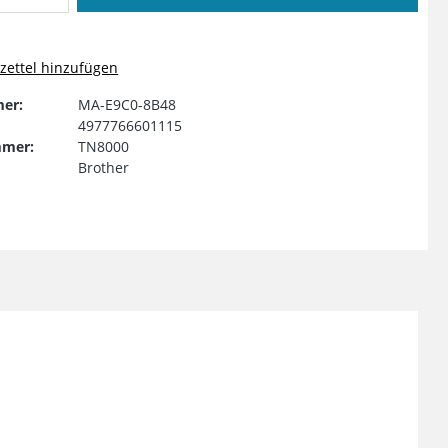
ettel hinzufügen
er:
MA-E9C0-8B48
4977766601115
mmer:
TN8000
Brother