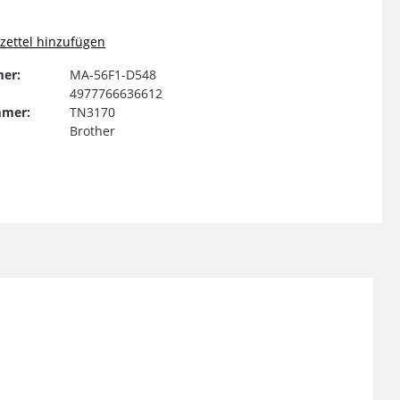
ettel hinzufügen
er:
MA-56F1-D548
4977766636612
mmer:
TN3170
Brother