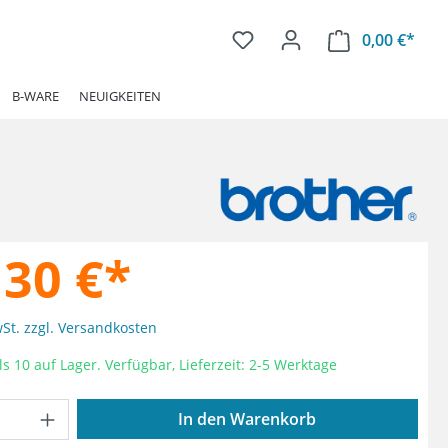
0,00 €*
Ware
B-WARE
NEUIGKEITEN
,30 €*
wSt. zzgl. Versandkosten
s 10 auf Lager. Verfügbar, Lieferzeit: 2-5 Werktage
Anzahl: Gib den gewünschten Wert ein od
In den Warenkorb