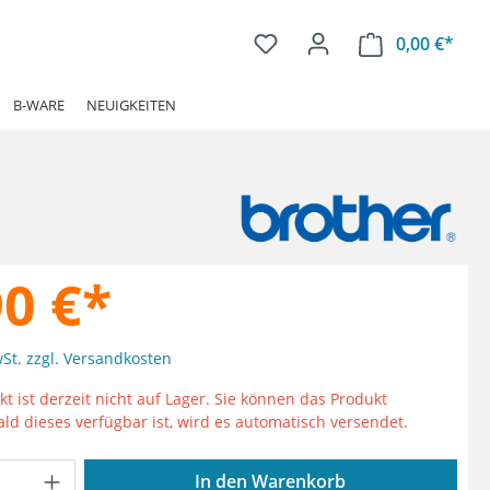
0,00 €*
Ware
B-WARE
NEUIGKEITEN
90 €*
wSt. zzgl. Versandkosten
t ist derzeit nicht auf Lager. Sie können das Produkt
ald dieses verfügbar ist, wird es automatisch versendet.
Anzahl: Gib den gewünschten Wert ein od
In den Warenkorb