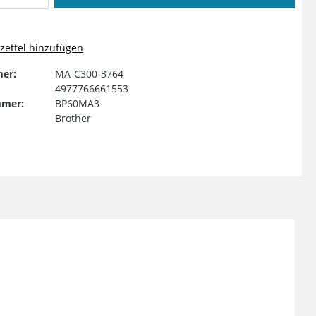
ettel hinzufügen
er:
MA-C300-3764
4977766661553
mmer:
BP60MA3
Brother