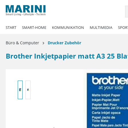
springen
Zur Hauptnavigation springen
START
SMART-HOME
KOMMUNIKATION
MULTIMEDIA
SPORT
Büro & Computer
Drucker Zubehör
Brother Inkjetpapier matt A3 25 Blat
Bildergalerie überspringen