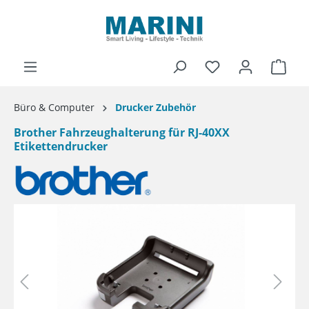
alt springen
Ware
Büro & Computer
Drucker Zubehör
Brother Fahrzeughalterung für RJ-40XX
Etikettendrucker
Bildergalerie überspringen